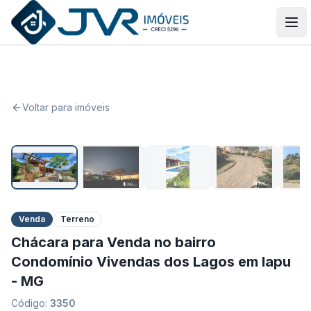
JVR Imóveis
Abr
Voltar para imóveis
1
/
19
Venda
Terreno
Chácara para Venda no bairro
Condomínio Vivendas dos Lagos em Iapu
- MG
Código:
3350