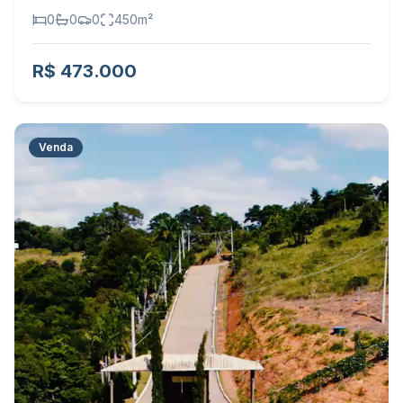
0
0
0
450
m²
R$ 473.000
Venda