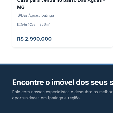
Casa para venda no bairro Das Águas -
MG
Das Águas
,
Ipatinga
5
4
2
356
m²
R$ 2.990.000
Encontre o imóvel dos seus 
Fale com nossos especialistas e descubra as melhor
oportunidades em Ipatinga e região.