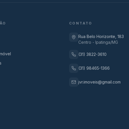
ÃO
CONTATO
Rua Belo Horizonte, 183
Centro - Ipatinga/MG
Imóvel
(31) 3822-3610
s
(31) 98465-1366
jvr.imoveis@gmail.com