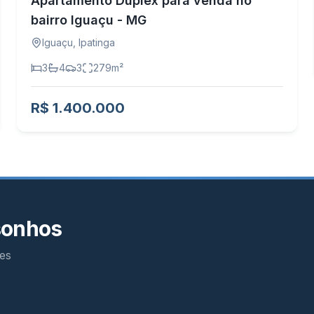
Apartamento Duplex para venda no
bairro Iguaçu - MG
Iguaçu
,
Ipatinga
3
4
3
279
m²
R$ 1.400.000
sonhos
es