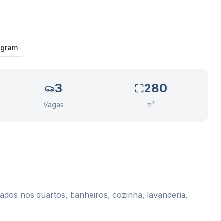
agram
3
280
Vagas
m²
ados nos quartos, banheiros, cozinha, lavanderia,