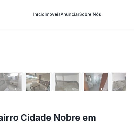
Início
Imóveis
Anunciar
Sobre Nós
1
/
29
airro Cidade Nobre em