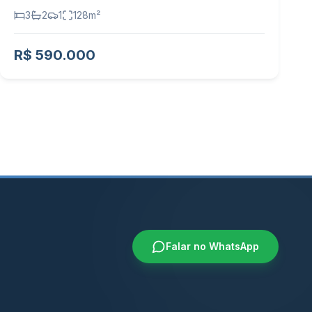
3
2
1
128
m²
R$ 590.000
Falar no WhatsApp