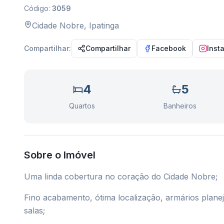
Código:
3059
Cidade Nobre
,
Ipatinga
Compartilhar:
Compartilhar
Facebook
Inst
4
5
Quartos
Banheiros
Sobre o Imóvel
Uma linda cobertura no coração do Cidade Nobre;
Fino acabamento, ótima localização, armários planej
salas;