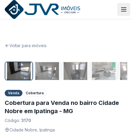
JVR Imóveis
Abr
Voltar para imóveis
1
/
38
Venda
Cobertura
Cobertura para Venda no bairro Cidade
Nobre em Ipatinga - MG
Código:
3170
Cidade Nobre
,
Ipatinga