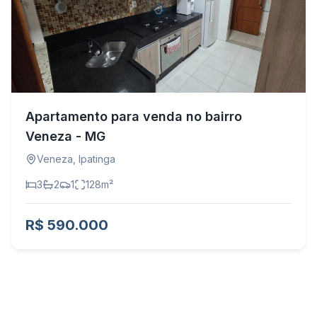
Apartamento para venda no bairro
Veneza - MG
Veneza
,
Ipatinga
3
2
1
128
m²
R$ 590.000