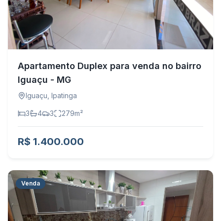
Apartamento Duplex para venda no bairro
Iguaçu - MG
Iguaçu
,
Ipatinga
3
4
3
279
m²
R$ 1.400.000
Venda