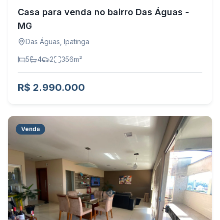
Casa para venda no bairro Das Águas -
MG
Das Águas
,
Ipatinga
5
4
2
356
m²
R$ 2.990.000
Venda