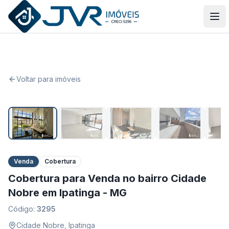
JVR Imóveis
Abr
Voltar para imóveis
1
/
24
Venda
Cobertura
Cobertura para Venda no bairro Cidade
Nobre em Ipatinga - MG
Código:
3295
Cidade Nobre
,
Ipatinga