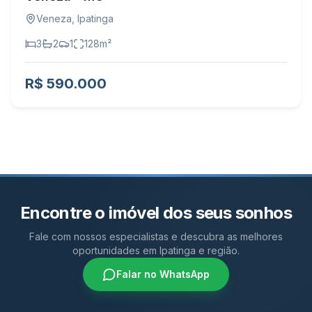
Veneza
,
Ipatinga
3
2
1
128
m²
R$ 590.000
Encontre o imóvel dos seus sonhos
Fale com nossos especialistas e descubra as melhores
oportunidades em Ipatinga e região.
Falar no WhatsApp