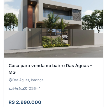
Casa para venda no bairro Das Águas -
MG
Das Águas
,
Ipatinga
5
4
2
356
m²
R$ 2.990.000