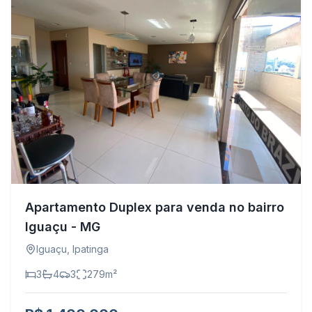
Apartamento Duplex para venda no bairro
Iguaçu - MG
Iguaçu
,
Ipatinga
3
4
3
279
m²