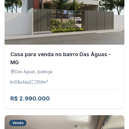
Casa para venda no bairro Das Águas -
MG
Das Águas
,
Ipatinga
5
4
2
356
m²
R$ 2.990.000
Venda