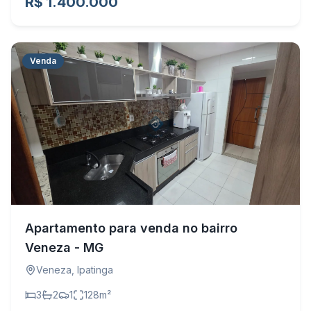
R$ 1.400.000
Venda
Apartamento para venda no bairro
Veneza - MG
Veneza
,
Ipatinga
3
2
1
128
m²