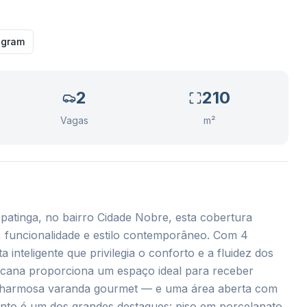
agram
2
210
Vagas
m²
patinga, no bairro Cidade Nobre, esta cobertura
, funcionalidade e estilo contemporâneo. Com 4
 inteligente que privilegia o conforto e a fluidez dos
ricana proporciona um espaço ideal para receber
 charmosa varanda gourmet — e uma área aberta com
ento é um dos grandes destaques: piso em porcelanato,