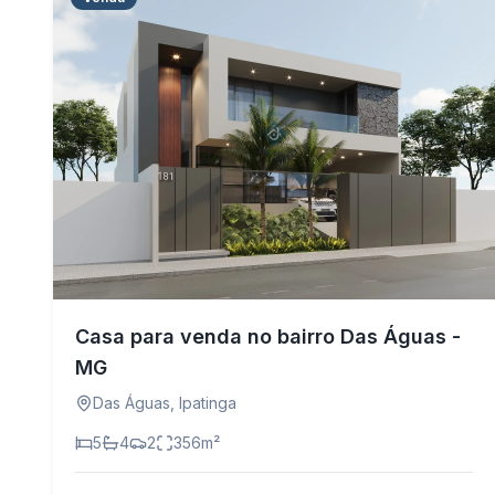
Casa para venda no bairro Das Águas -
MG
Das Águas
,
Ipatinga
5
4
2
356
m²