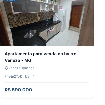
Apartamento para venda no bairro
Veneza - MG
Veneza
,
Ipatinga
3
2
1
128
m²
R$ 590.000