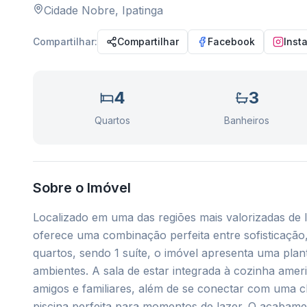
Cidade Nobre
,
Ipatinga
Compartilhar:
Compartilhar
Facebook
Inst
4
3
Quartos
Banheiros
Sobre o Imóvel
Localizado em uma das regiões mais valorizadas de I
oferece uma combinação perfeita entre sofisticação
quartos, sendo 1 suíte, o imóvel apresenta uma planta
ambientes. A sala de estar integrada à cozinha ame
amigos e familiares, além de se conectar com uma
piscina perfeita para momentos de lazer. O acabam