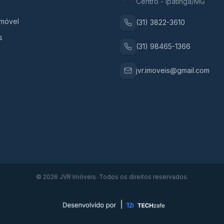
Centro - Ipatinga/MG
Imóvel
(31) 3822-3610
s
(31) 98465-1366
jvr.imoveis@gmail.com
©
2026
JVR Imóveis. Todos os direitos reservados.