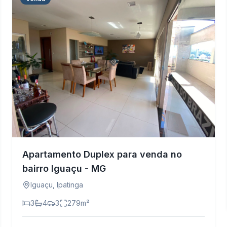
Apartamento Duplex para venda no
bairro Iguaçu - MG
Iguaçu
,
Ipatinga
3
4
3
279
m²