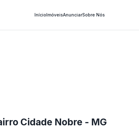
Início
Imóveis
Anunciar
Sobre Nós
1
/
3
airro Cidade Nobre - MG