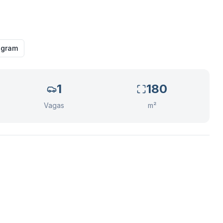
agram
1
180
Vagas
m²