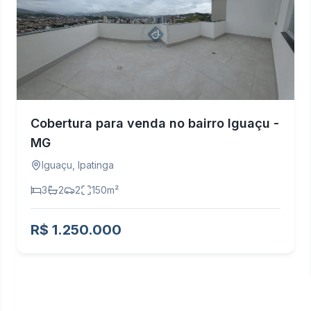
Cobertura para venda no bairro Iguaçu -
MG
Iguaçu
,
Ipatinga
3
2
2
150
m²
R$ 1.250.000