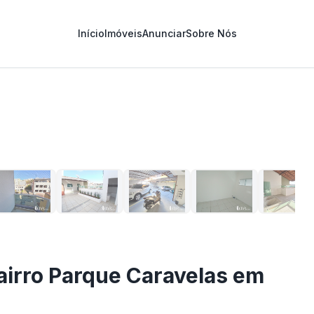
Início
Imóveis
Anunciar
Sobre Nós
1
/
27
airro Parque Caravelas em