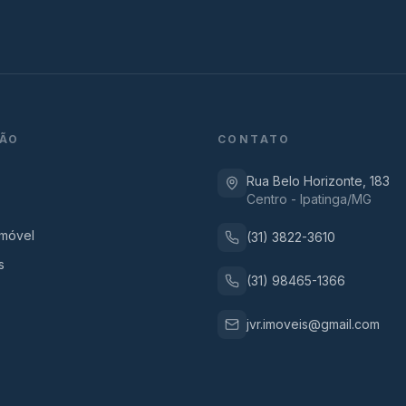
ÃO
CONTATO
Rua Belo Horizonte, 183
Centro - Ipatinga/MG
Imóvel
(31) 3822-3610
s
(31) 98465-1366
jvr.imoveis@gmail.com