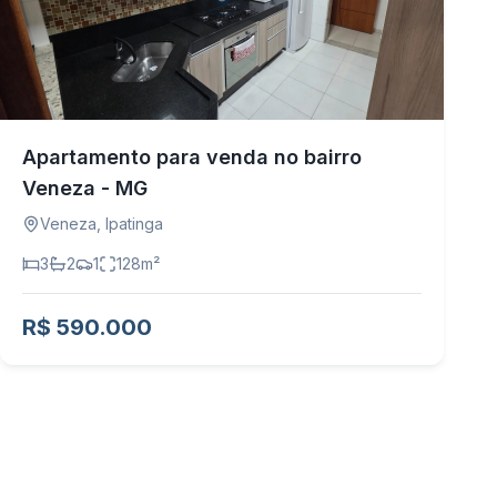
Apartamento para venda no bairro
Veneza - MG
Veneza
,
Ipatinga
3
2
1
128
m²
R$ 590.000