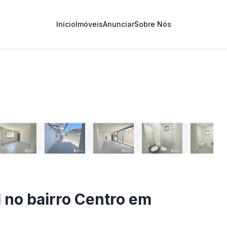
Início
Imóveis
Anunciar
Sobre Nós
1
/
33
l no bairro Centro em