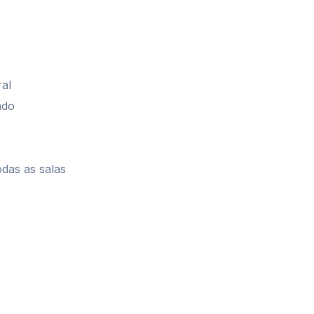
ral
ado
das as salas