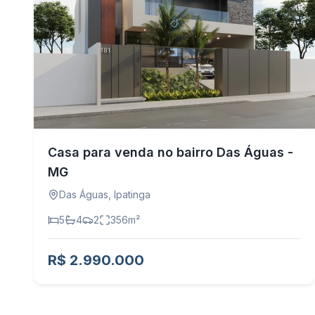
Casa para venda no bairro Das Águas -
MG
Das Águas
,
Ipatinga
5
4
2
356
m²
R$ 2.990.000