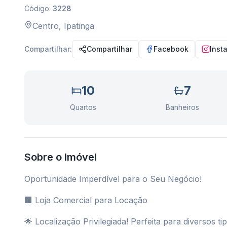
Código:
3228
Centro
,
Ipatinga
Compartilhar:
Compartilhar
Facebook
Inst
10
7
Quartos
Banheiros
Sobre o Imóvel
Oportunidade Imperdível para o Seu Negócio!
🏢 Loja Comercial para Locação
🌟 Localização Privilegiada! Perfeita para diversos ti