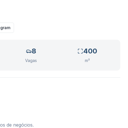
agram
8
400
Vagas
m²
pos de negócios.