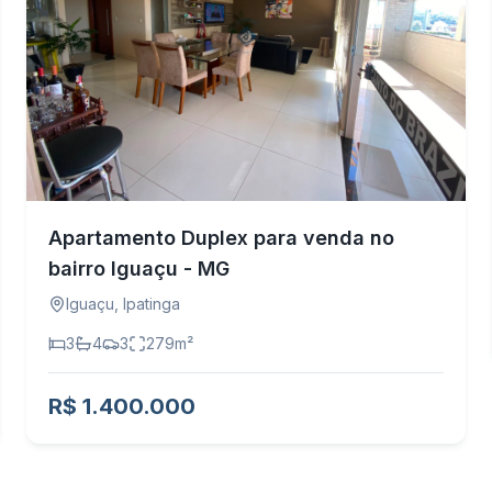
Apartamento Duplex para venda no
bairro Iguaçu - MG
Iguaçu
,
Ipatinga
3
4
3
279
m²
R$ 1.400.000