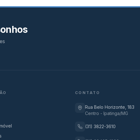
sonhos
es
ÃO
CONTATO
Rua Belo Horizonte, 183
Centro - Ipatinga/MG
Imóvel
(31) 3822-3610
s