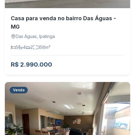
Casa para venda no bairro Das Águas -
MG
Das Águas
,
Ipatinga
5
4
2
356
m²
R$ 2.990.000
Venda