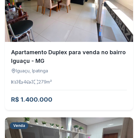
Apartamento Duplex para venda no bairro
Iguaçu - MG
Iguaçu
,
Ipatinga
3
4
3
279
m²
R$ 1.400.000
Venda