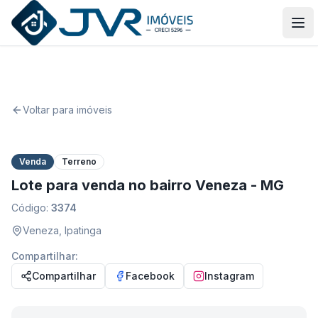
JVR Imóveis
Abr
Voltar para imóveis
1
/
1
Venda
Terreno
Lote para venda no bairro Veneza - MG
Código:
3374
Veneza
,
Ipatinga
Compartilhar:
Compartilhar
Facebook
Instagram