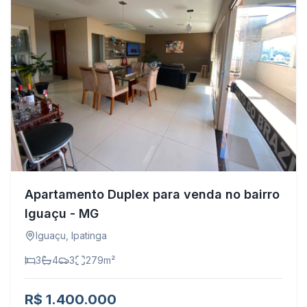
Apartamento Duplex para venda no bairro
Iguaçu - MG
Iguaçu
,
Ipatinga
3
4
3
279
m²
R$ 1.400.000