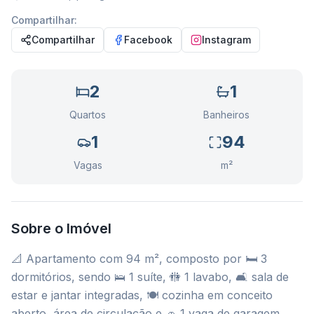
Compartilhar:
Compartilhar
Facebook
Instagram
2
1
Quartos
Banheiros
1
94
Vagas
m²
Sobre o Imóvel
📐 Apartamento com 94 m², composto por 🛏️ 3
dormitórios, sendo 🛌 1 suíte, 🚻 1 lavabo, 🛋️ sala de
estar e jantar integradas, 🍽️ cozinha em conceito
aberto, área de circulação e 🚗 1 vaga de garagem.