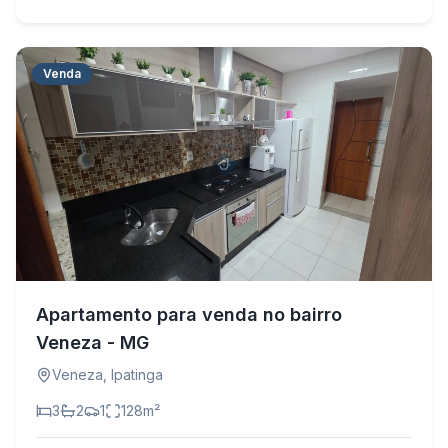
Venda
Apartamento para venda no bairro
Veneza - MG
Veneza
,
Ipatinga
3
2
1
128
m²