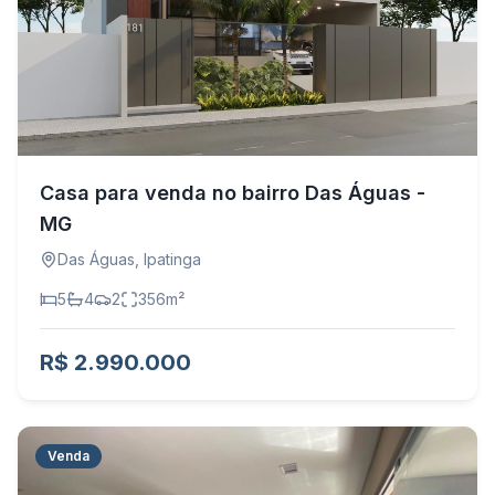
Casa para venda no bairro Das Águas -
MG
Das Águas
,
Ipatinga
5
4
2
356
m²
R$ 2.990.000
Venda