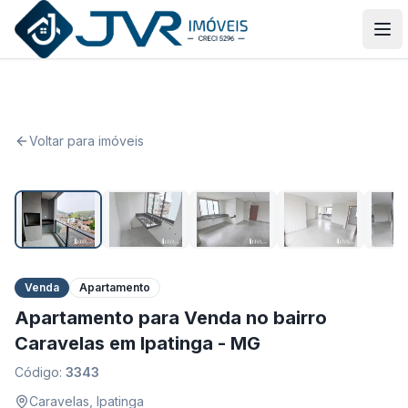
JVR Imóveis
Abr
Voltar para imóveis
1
/
16
Venda
Apartamento
Apartamento para Venda no bairro
Caravelas em Ipatinga - MG
Código:
3343
Caravelas
,
Ipatinga