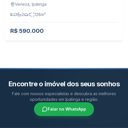
Veneza
,
Ipatinga
3
2
1
128
m²
R$ 590.000
Encontre o imóvel dos seus sonhos
Fale com nossos especialistas e descubra as melhores
oportunidades em Ipatinga e região.
Falar no WhatsApp