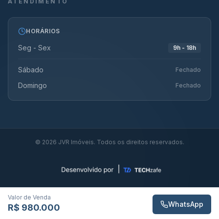
ATENDIMENTO
HORÁRIOS
Seg - Sex
9h - 18h
Sábado
Fechado
Domingo
Fechado
©
2026
JVR Imóveis. Todos os direitos reservados.
Valor de Venda
WhatsApp
R$ 980.000