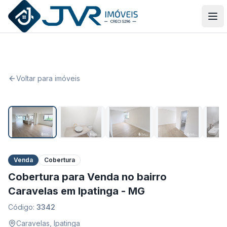
JVR Imóveis
Abr
Voltar para imóveis
1
/
12
Venda
Cobertura
Cobertura para Venda no bairro
Caravelas em Ipatinga - MG
Código:
3342
Caravelas
,
Ipatinga