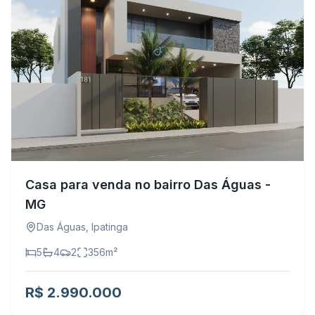
Casa para venda no bairro Das Águas -
MG
Das Águas
,
Ipatinga
5
4
2
356
m²
R$ 2.990.000