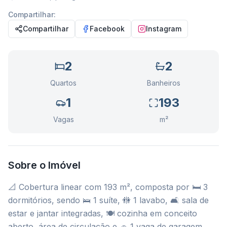
Compartilhar:
Compartilhar
Facebook
Instagram
2
2
Quartos
Banheiros
1
193
Vagas
m²
Sobre o Imóvel
📐 Cobertura linear com 193 m², composta por 🛏️ 3
dormitórios, sendo 🛌 1 suíte, 🚻 1 lavabo, 🛋️ sala de
estar e jantar integradas, 🍽️ cozinha em conceito
aberto, área de circulação e 🚗 1 vaga de garagem.