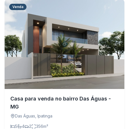
Venda
Casa para venda no bairro Das Águas -
MG
Das Águas
,
Ipatinga
5
4
2
356
m²