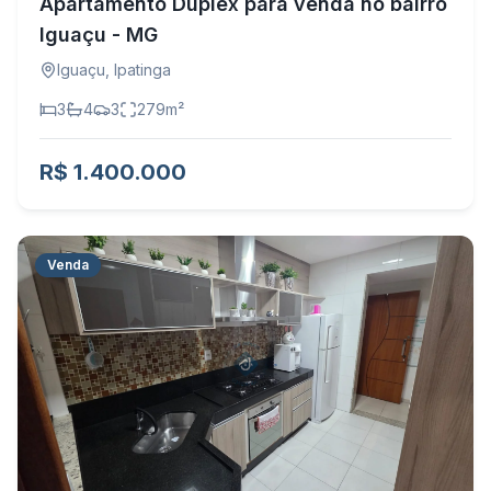
Apartamento Duplex para venda no bairro
Iguaçu - MG
Iguaçu
,
Ipatinga
3
4
3
279
m²
R$ 1.400.000
Venda