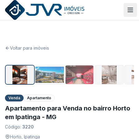
JVR Imóveis
Abr
Voltar para imóveis
1
/
9
Venda
Apartamento
Apartamento para Venda no bairro Horto
em Ipatinga - MG
Código:
3220
Horto
,
Ipatinga