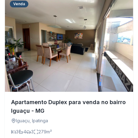
Venda
Apartamento Duplex para venda no bairro
Iguaçu - MG
Iguaçu
,
Ipatinga
3
4
3
279
m²