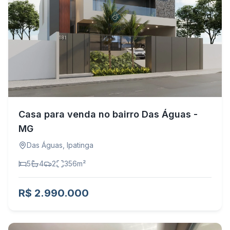
Casa para venda no bairro Das Águas -
MG
Das Águas
,
Ipatinga
5
4
2
356
m²
R$ 2.990.000