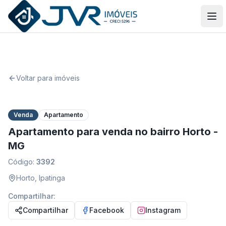
JVR Imóveis
Abr
Voltar para imóveis
1
/
1
Venda
Apartamento
Apartamento para venda no bairro Horto -
MG
Código:
3392
Horto
,
Ipatinga
Compartilhar:
Compartilhar
Facebook
Instagram