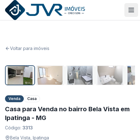
JVR Imóveis
Abr
Voltar para imóveis
1
/
26
Venda
Casa
Casa para Venda no bairro Bela Vista em
Ipatinga - MG
Código:
3313
Bela Vista
,
Ipatinga