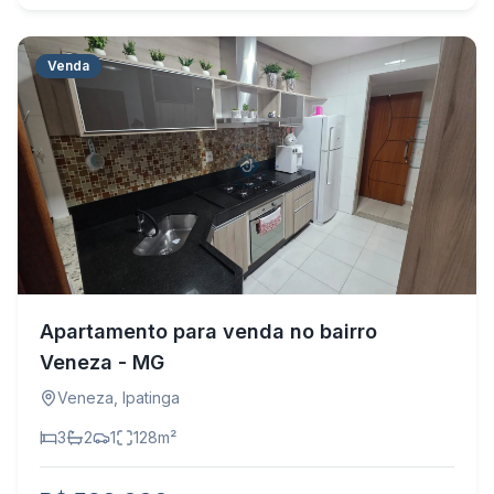
Venda
Apartamento para venda no bairro
Veneza - MG
Veneza
,
Ipatinga
3
2
1
128
m²