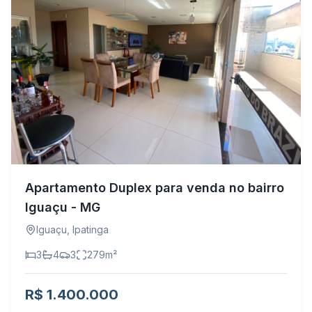
Apartamento Duplex para venda no bairro
Iguaçu - MG
Iguaçu
,
Ipatinga
3
4
3
279
m²
R$ 1.400.000