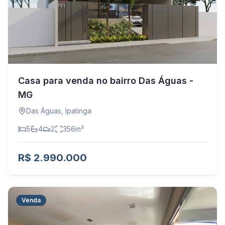
Casa para venda no bairro Das Águas -
MG
Das Águas
,
Ipatinga
5
4
2
356
m²
R$ 2.990.000
Venda