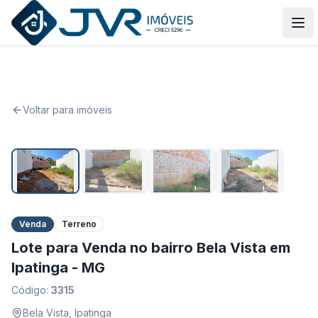
JVR Imóveis
Abr
Voltar para imóveis
1
/
4
Venda
Terreno
Lote para Venda no bairro Bela Vista em
Ipatinga - MG
Código:
3315
Bela Vista
,
Ipatinga