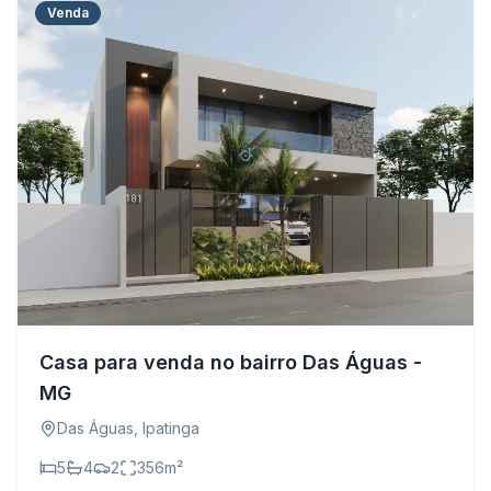
Venda
Casa para venda no bairro Das Águas -
MG
Das Águas
,
Ipatinga
5
4
2
356
m²