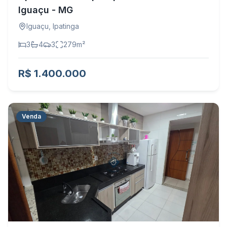
Iguaçu - MG
Iguaçu
,
Ipatinga
3
4
3
279
m²
R$ 1.400.000
Venda