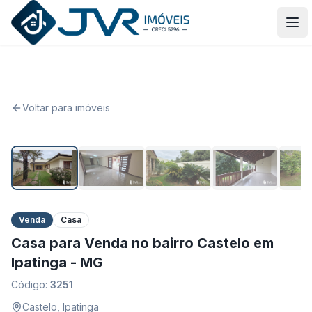
JVR Imóveis
Abr
Voltar para imóveis
1
/
25
Venda
Casa
Casa para Venda no bairro Castelo em
Ipatinga - MG
Código:
3251
Castelo
,
Ipatinga