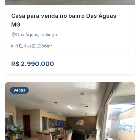
Casa para venda no bairro Das Águas -
MG
Das Águas
,
Ipatinga
5
4
2
356
m²
R$ 2.990.000
Venda