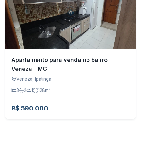
Apartamento para venda no bairro
Veneza - MG
Veneza
,
Ipatinga
3
2
1
128
m²
R$ 590.000