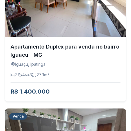
Apartamento Duplex para venda no bairro
Iguaçu - MG
Iguaçu
,
Ipatinga
3
4
3
279
m²
R$ 1.400.000
Venda