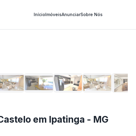
Início
Imóveis
Anunciar
Sobre Nós
1
/
15
Castelo em Ipatinga - MG