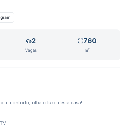
agram
2
760
Vagas
m²
o e conforto, olha o luxo desta casa!
 TV