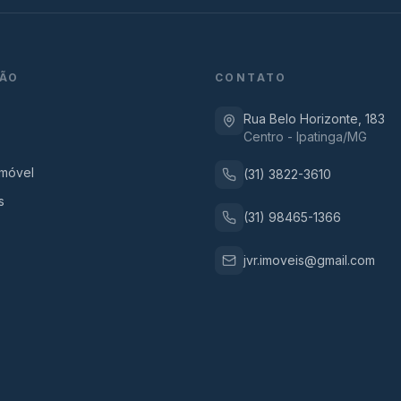
ÃO
CONTATO
Rua Belo Horizonte, 183
Centro - Ipatinga/MG
Imóvel
(31) 3822-3610
s
(31) 98465-1366
jvr.imoveis@gmail.com