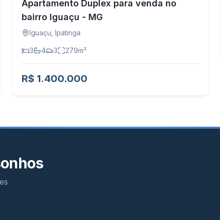
Apartamento Duplex para venda no
bairro Iguaçu - MG
Iguaçu
,
Ipatinga
3
4
3
279
m²
R$ 1.400.000
sonhos
es