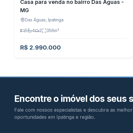
Casa para venda no bairro Das Águas -
MG
Das Águas
,
Ipatinga
5
4
2
356
m²
R$ 2.990.000
Encontre o imóvel dos seus 
Fale com nossos especialistas e descubra as melhor
oportunidades em Ipatinga e região.