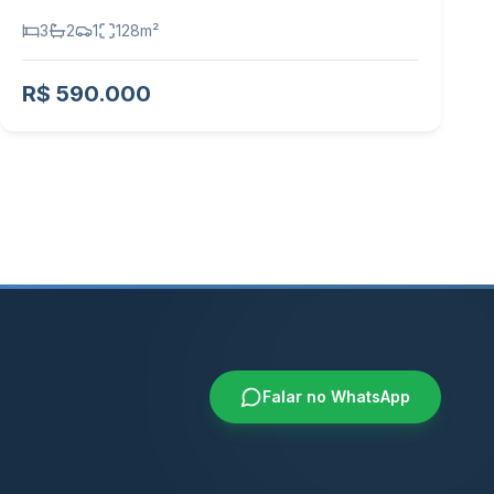
3
2
1
128
m²
R$ 590.000
Falar no WhatsApp