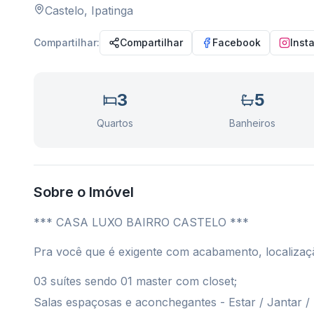
Castelo
,
Ipatinga
Compartilhar:
Compartilhar
Facebook
Inst
3
5
Quartos
Banheiros
Sobre o Imóvel
*** CASA LUXO BAIRRO CASTELO ***
Pra você que é exigente com acabamento, localizaçã
03 suítes sendo 01 master com closet;
Salas espaçosas e aconchegantes - Estar / Jantar /