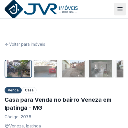
JVR Imóveis
Abr
Voltar para imóveis
1
/
8
Venda
Casa
Casa para Venda no bairro Veneza em
Ipatinga - MG
Código:
2078
Veneza
,
Ipatinga