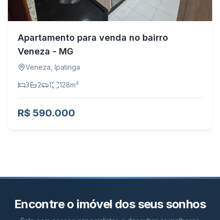
Apartamento para venda no bairro
Veneza - MG
Veneza
,
Ipatinga
3
2
1
128
m²
R$ 590.000
Encontre o imóvel dos seus sonhos