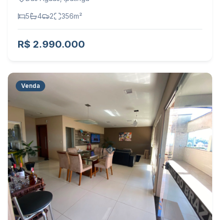
5
4
2
356
m²
R$ 2.990.000
Venda