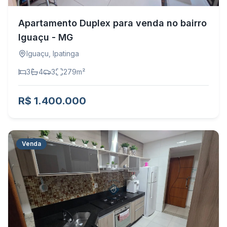
Apartamento Duplex para venda no bairro
Iguaçu - MG
Iguaçu
,
Ipatinga
3
4
3
279
m²
R$ 1.400.000
Venda