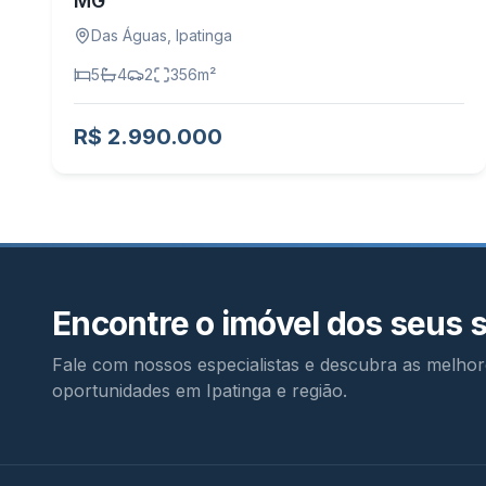
MG
Das Águas
,
Ipatinga
5
4
2
356
m²
R$ 2.990.000
Encontre o imóvel dos seus 
Fale com nossos especialistas e descubra as melhor
oportunidades em Ipatinga e região.