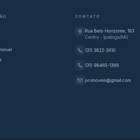
ÃO
CONTATO
Rua Belo Horizonte, 183
Centro - Ipatinga/MG
Imóvel
(31) 3822-3610
s
(31) 98465-1366
jvr.imoveis@gmail.com