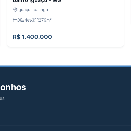
bairro Iguaçu - MG
Iguaçu
,
Ipatinga
3
4
3
279
m²
R$ 1.400.000
sonhos
es