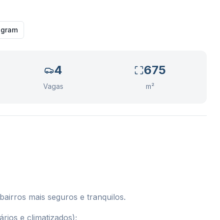
agram
4
675
Vagas
m²
bairros mais seguros e tranquilos.
rios e climatizados);