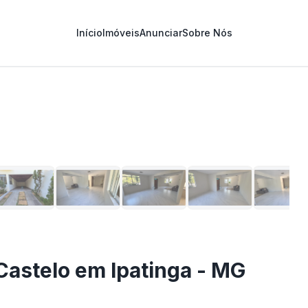
Início
Imóveis
Anunciar
Sobre Nós
1
/
27
Castelo em Ipatinga - MG