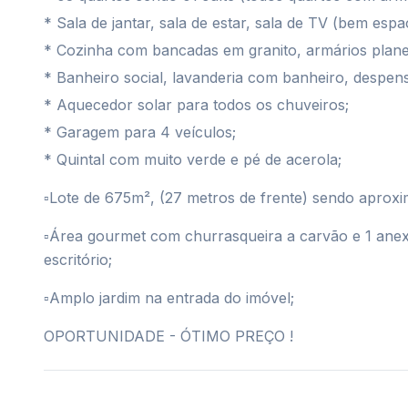
* Sala de jantar, sala de estar, sala de TV (bem esp
* Cozinha com bancadas em granito, armários plane
* Banheiro social, lavanderia com banheiro, despen
* Aquecedor solar para todos os chuveiros;
* Garagem para 4 veículos;
* Quintal com muito verde e pé de acerola;
▫️Lote de 675m², (27 metros de frente) sendo aprox
▫️Área gourmet com churrasqueira a carvão e 1 an
escritório;
▫️Amplo jardim na entrada do imóvel;
OPORTUNIDADE - ÓTIMO PREÇO !