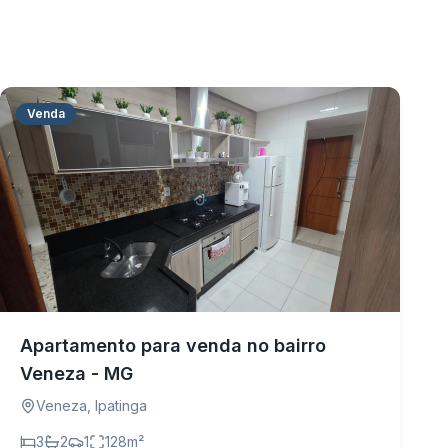
Venda
Apartamento para venda no bairro
Veneza - MG
Veneza
,
Ipatinga
3
2
1
128
m²