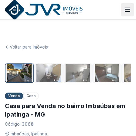
JVR Imóveis
Abr
Voltar para imóveis
1
/
25
Venda
Casa
Casa para Venda no bairro Imbaúbas em
Ipatinga - MG
Código:
3068
Imbaúbas
,
Ipatinga