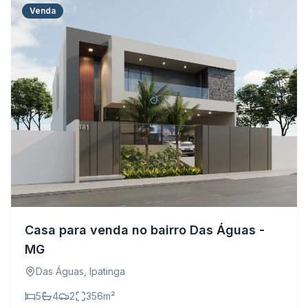
Venda
Casa para venda no bairro Das Águas -
MG
Das Águas
,
Ipatinga
5
4
2
356
m²