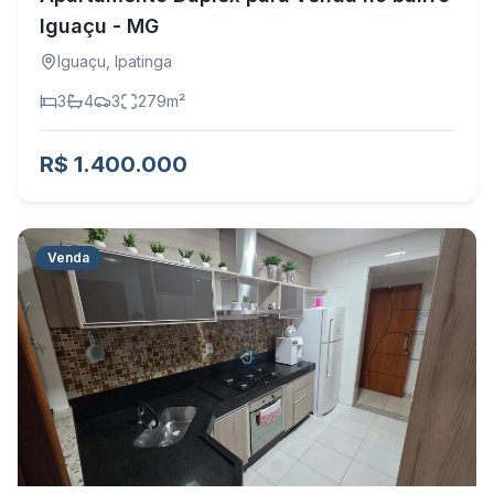
Iguaçu - MG
Iguaçu
,
Ipatinga
3
4
3
279
m²
R$ 1.400.000
Venda