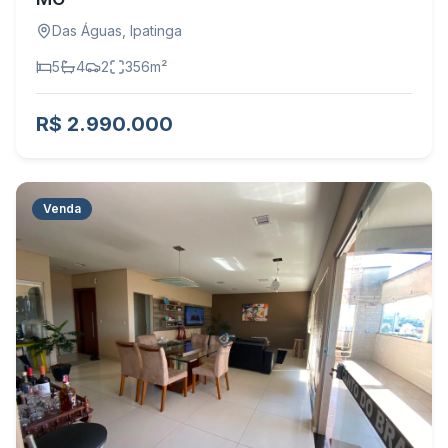
Das Águas
,
Ipatinga
5
4
2
356
m²
R$ 2.990.000
Venda