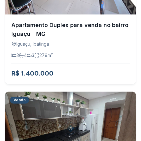
Apartamento Duplex para venda no bairro
Iguaçu - MG
Iguaçu
,
Ipatinga
3
4
3
279
m²
R$ 1.400.000
Venda