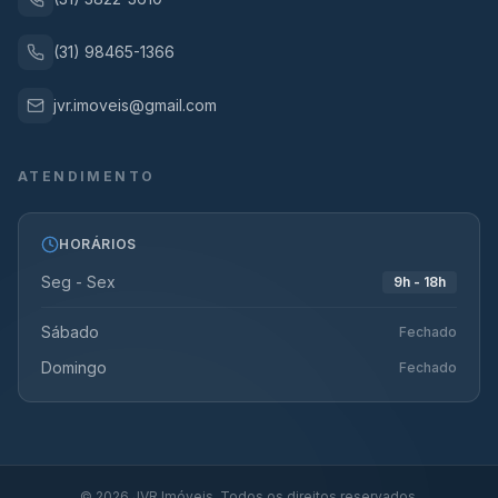
(31) 98465-1366
jvr.imoveis@gmail.com
ATENDIMENTO
HORÁRIOS
Seg - Sex
9h - 18h
Sábado
Fechado
Domingo
Fechado
©
2026
JVR Imóveis. Todos os direitos reservados.