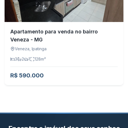
Apartamento para venda no bairro
Veneza - MG
Veneza
,
Ipatinga
3
2
1
128
m²
R$ 590.000