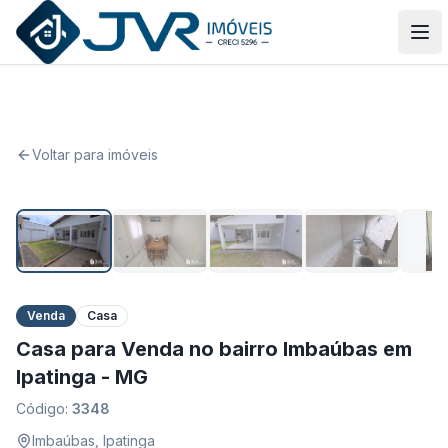
JVR Imóveis
Abr
Voltar para imóveis
1
/
27
Venda
Casa
Casa para Venda no bairro Imbaúbas em
Ipatinga - MG
Código:
3348
Imbaúbas
,
Ipatinga