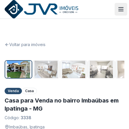
JVR Imóveis
Abr
Voltar para imóveis
1
/
31
Venda
Casa
Casa para Venda no bairro Imbaúbas em
Ipatinga - MG
Código:
3338
Imbaúbas
,
Ipatinga