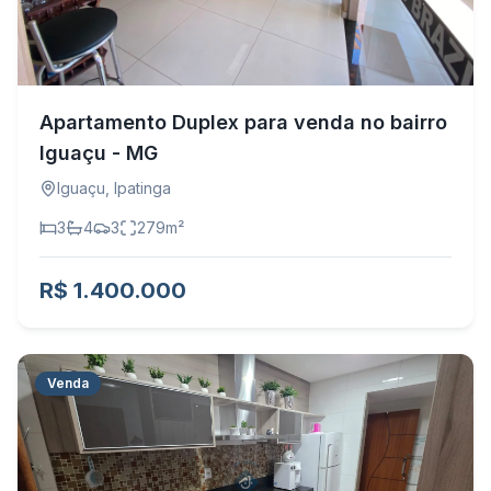
Apartamento Duplex para venda no bairro
Iguaçu - MG
Iguaçu
,
Ipatinga
3
4
3
279
m²
R$ 1.400.000
Venda