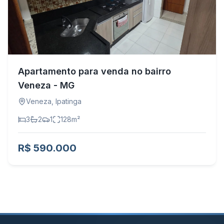
Apartamento para venda no bairro
Veneza - MG
Veneza
,
Ipatinga
3
2
1
128
m²
R$ 590.000