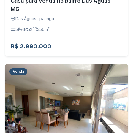
Casa para venda no bairro Das Águas -
MG
Das Águas
,
Ipatinga
5
4
2
356
m²
R$ 2.990.000
Venda