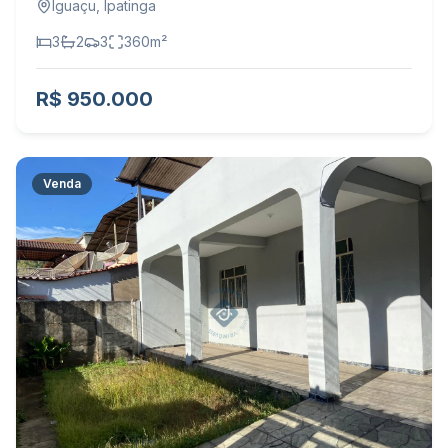
Iguaçu
,
Ipatinga
3
2
3
360
m²
R$ 950.000
Venda