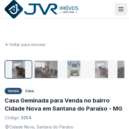
JVR Imóveis
Abr
Voltar para imóveis
1
/
14
Venda
Casa
Casa Geminada para Venda no bairro
Cidade Nova em Santana do Paraíso - MG
Código:
3254
Cidade Nova
,
Santana do Paraíso