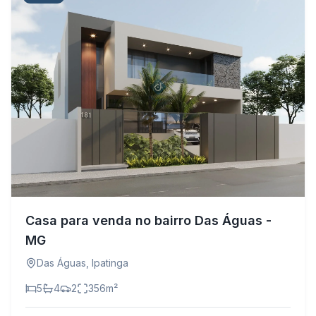
Casa para venda no bairro Das Águas -
MG
Das Águas
,
Ipatinga
5
4
2
356
m²