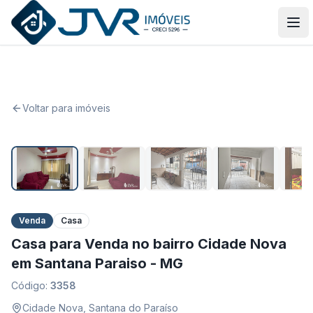
JVR Imóveis
Abr
Voltar para imóveis
1
/
17
Venda
Casa
Casa para Venda no bairro Cidade Nova
em Santana Paraiso - MG
Código:
3358
Cidade Nova
,
Santana do Paraíso