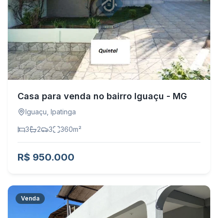
Casa para venda no bairro Iguaçu - MG
Iguaçu
,
Ipatinga
3
2
3
360
m²
R$ 950.000
Venda