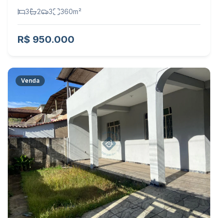
3
2
3
360
m²
R$ 950.000
Venda