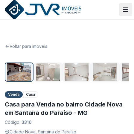
JVR Imóveis
Abr
Voltar para imóveis
1
/
36
Venda
Casa
Casa para Venda no bairro Cidade Nova
em Santana do Paraíso - MG
Código:
3316
Cidade Nova
,
Santana do Paraíso