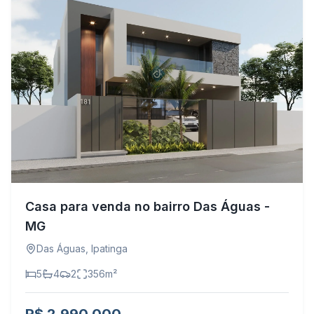
Casa para venda no bairro Das Águas -
MG
Das Águas
,
Ipatinga
5
4
2
356
m²