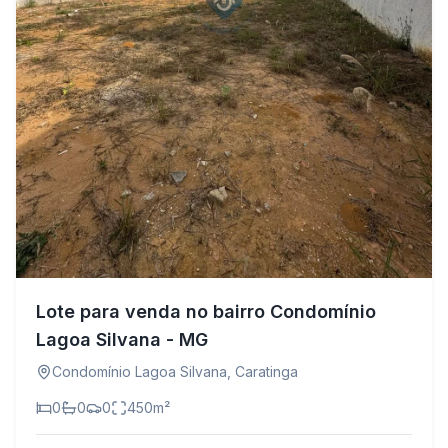
Lote para venda no bairro Condomínio
Lagoa Silvana - MG
Condomínio Lagoa Silvana
,
Caratinga
0
0
0
450
m²