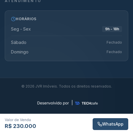
ATENDIMENTO
HORÁRIOS
Seg - Sex
9h - 18h
Sábado
Fechado
Domingo
Fechado
©
2026
JVR Imóveis. Todos os direitos reservados.
Valor de Venda
WhatsApp
R$ 230.000