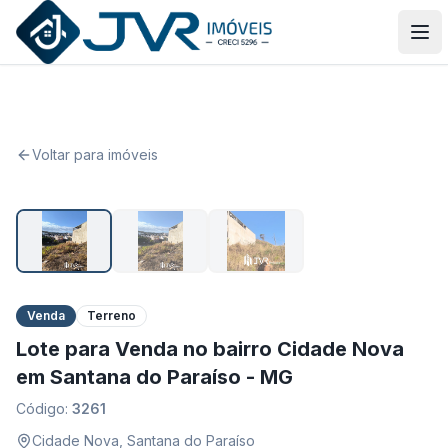
JVR Imóveis
Abr
Voltar para imóveis
1
/
3
Venda
Terreno
Lote para Venda no bairro Cidade Nova
em Santana do Paraíso - MG
Código:
3261
Cidade Nova
,
Santana do Paraíso