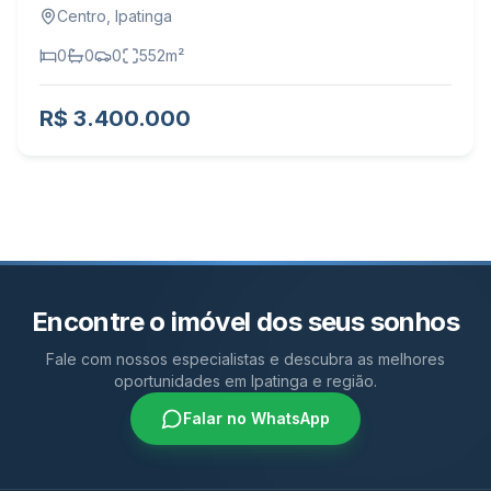
Centro
,
Ipatinga
0
0
0
552
m²
R$ 3.400.000
Encontre o imóvel dos seus sonhos
Fale com nossos especialistas e descubra as melhores
oportunidades em Ipatinga e região.
Falar no WhatsApp