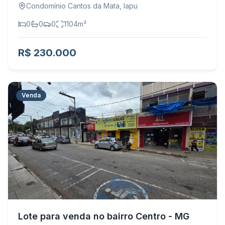
Condomínio Cantos da Mata
,
Iapu
0
0
0
1104
m²
R$ 230.000
Venda
Lote para venda no bairro Centro - MG