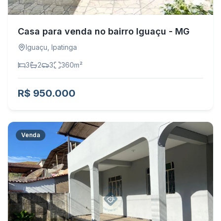
Casa para venda no bairro Iguaçu - MG
Iguaçu
,
Ipatinga
3
2
3
360
m²
R$ 950.000
Venda