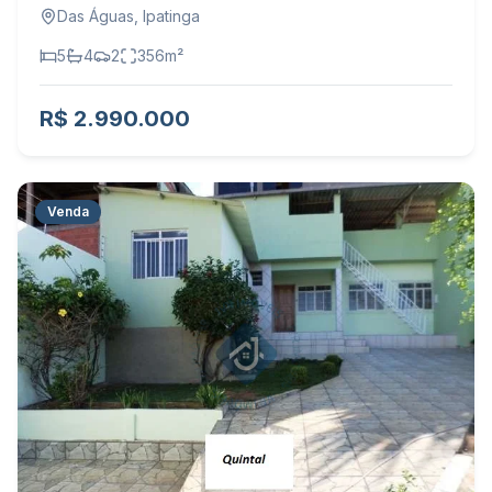
Das Águas
,
Ipatinga
5
4
2
356
m²
R$ 2.990.000
Venda