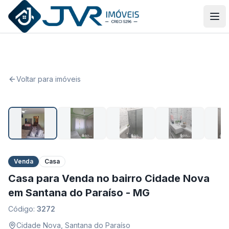
JVR Imóveis
Abr
Voltar para imóveis
1
/
10
Venda
Casa
Casa para Venda no bairro Cidade Nova
em Santana do Paraíso - MG
Código:
3272
Cidade Nova
,
Santana do Paraíso